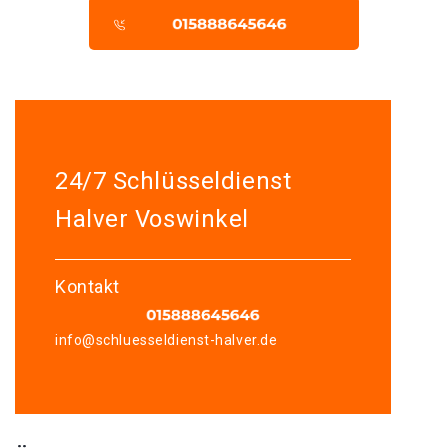
24/7 Schlüsseldienst
Halver Voswinkel
Kontakt
info@schluesseldienst-halver.de