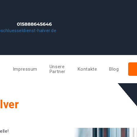
schluesseldienst-halver.de
Unsere
e
Impressum
Kontakte
Blog
Partner
lver
elle!