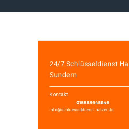
24/7 Schlüsseldienst Ha
Sundern
Kontakt
info@schluesseldienst-halver.de