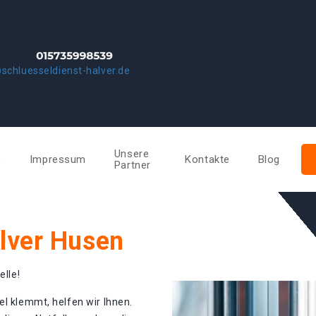
schluesseldienst-halver.de
Unsere
e
Impressum
Kontakte
Blog
Partner
alver Husen
elle!
el klemmt, helfen wir Ihnen.